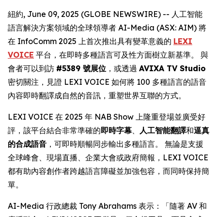
紐約, June 09, 2025 (GLOBE NEWSWIRE) -- 人工智能
語言解決方案領域的全球領導者 AI-Media (ASX: AIM) 將
在 InfoComm 2025 上首次推出具有變革意義的
LEXI
VOICE
平台，在即時多種語言可及性方面樹立新基準。 與
會者可以到訪
#5389 號展位
，或透過
AVIXA TV Studio
密切關注，見證 LEXI VOICE 如何將 100 多種語言的語音
內容即時翻譯成自然的音訊，重塑世界互聯的方式。
LEXI VOICE 在 2025 年 NAB Show 上隆重登場並廣受好
評，該平台結合非常準確的
即時字幕
、
人工智能翻譯
和
逼真
的合成語音
，可即時順暢同步輸出多種語言。 無論是支援
全球峰會、現場直播、企業大會或政府簡報，LEXI VOICE
都有助內容創作者跨越語言障礙並加強包容，而同時保持簡
單。
AI-Media 行政總裁 Tony Abrahams 表示：「隨著 AV 和