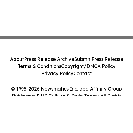
About
Press Release Archive
Submit Press Release
Terms & Conditions
Copyright/DMCA Policy
Privacy Policy
Contact
© 1995-2026 Newsmatics Inc. dba Affinity Group
Publishing & US Culture & Style Today. All Rights
Reserved.
Cookie Settings / Your Privacy Choices