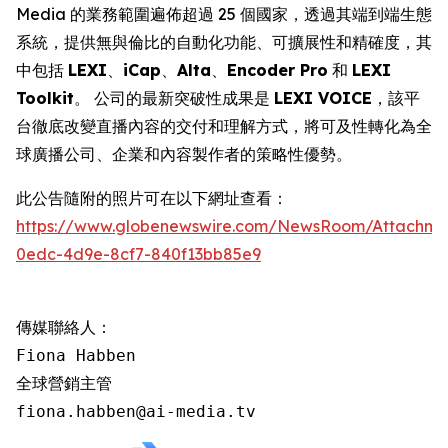
Media 的業務範圍遍佈超過 25 個國家，透過其端到端生態
系統，提供無與倫比的自動化功能、可擴展性和精確度，其
中包括
LEXI
、
iCap
、
Alta
、
Encoder Pro
和
LEXI
Toolkit
。 公司的最新突破性成果是
LEXI VOICE
，該平
台徹底改變直播內容的交付和理解方式，將可及性轉化為全
球廣播公司、企業和內容製作者的策略性優勢。
此公告隨附的照片可在以下網址查看：
https://www.globenewswire.com/NewsRoom/Attachme
0edc-4d9e-8cf7-840f13bb85e9
傳媒聯絡人：

Fiona Habben

全球營銷主管

fiona.habben@ai-media.tv 